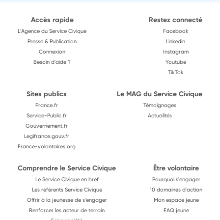
Accès rapide
Restez connecté
L'Agence du Service Civique
Facebook
Presse & Publication
Linkedin
Connexion
Instagram
Besoin d'aide ?
Youtube
TikTok
Sites publics
Le MAG du Service Civique
France.fr
Témoignages
Service-Public.fr
Actualités
Gouvernement.fr
Legifrance.gouv.fr
France-volontaires.org
Comprendre le Service Civique
Être volontaire
Le Service Civique en bref
Pourquoi s'engager
Les référents Service Civique
10 domaines d'action
Offrir à la jeunesse de s'engager
Mon espace jeune
Renforcer les acteur de terrain
FAQ jeune