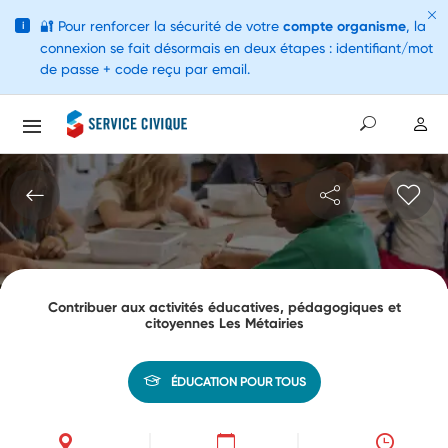
🔐
Pour renforcer la sécurité de votre
compte organisme
, la
i
connexion se fait désormais en deux étapes : identifiant/mot
de passe + code reçu par email.
Contribuer aux activités éducatives, pédagogiques et
citoyennes Les Métairies
ÉDUCATION POUR TOUS