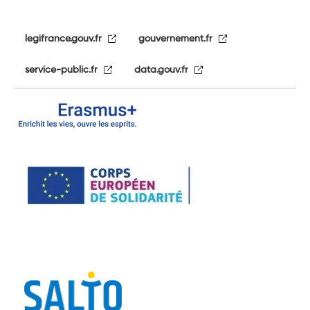
legifrance.gouv.fr
gouvernement.fr
service-public.fr
data.gouv.fr