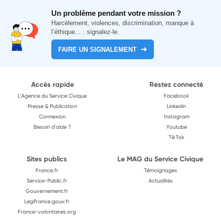
Un problème pendant votre mission ?
Harcèlement, violences, discrimination, manque à
l’éthique... : signalez-le.
FAIRE UN SIGNALEMENT
Accès rapide
Restez connecté
L'Agence du Service Civique
Facebook
Presse & Publication
Linkedin
Connexion
Instagram
Besoin d'aide ?
Youtube
TikTok
Sites publics
Le MAG du Service Civique
France.fr
Témoignages
Service-Public.fr
Actualités
Gouvernement.fr
Legifrance.gouv.fr
France-volontaires.org