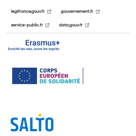
legifrance.gouv.fr
gouvernement.fr
service-public.fr
data.gouv.fr