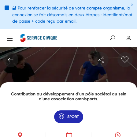
🔐
Pour renforcer la sécurité de votre
compte organisme
, la
i
connexion se fait désormais en deux étapes : identifiant/mot
de passe + code reçu par email.
Contribution au développement d'un pôle sociétal au sein
d'une association omnisports.
SPORT