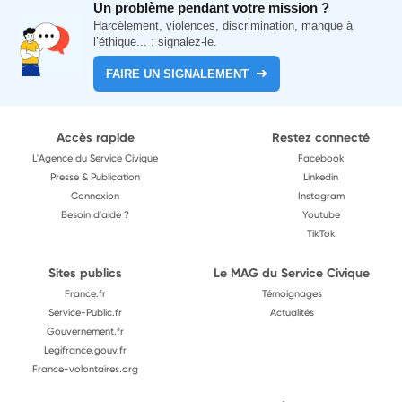
Un problème pendant votre mission ?
Harcèlement, violences, discrimination, manque à
l’éthique... : signalez-le.
FAIRE UN SIGNALEMENT
Accès rapide
Restez connecté
L'Agence du Service Civique
Facebook
Presse & Publication
Linkedin
Connexion
Instagram
Besoin d'aide ?
Youtube
TikTok
Sites publics
Le MAG du Service Civique
France.fr
Témoignages
Service-Public.fr
Actualités
Gouvernement.fr
Legifrance.gouv.fr
France-volontaires.org