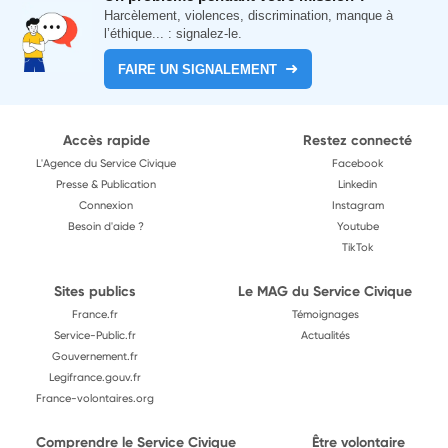
Harcèlement, violences, discrimination, manque à
l’éthique... : signalez-le.
FAIRE UN SIGNALEMENT
Accès rapide
Restez connecté
L'Agence du Service Civique
Facebook
Presse & Publication
Linkedin
Connexion
Instagram
Besoin d'aide ?
Youtube
TikTok
Sites publics
Le MAG du Service Civique
France.fr
Témoignages
Service-Public.fr
Actualités
Gouvernement.fr
Legifrance.gouv.fr
France-volontaires.org
Comprendre le Service Civique
Être volontaire