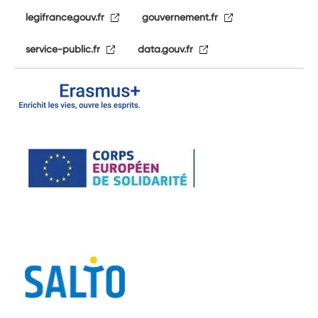
legifrance.gouv.fr
gouvernement.fr
service-public.fr
data.gouv.fr