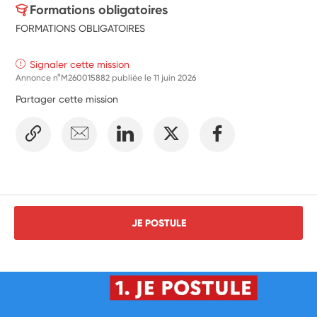
Formations obligatoires
handicap (AESH) pour aider à l'animation du temps 
FORMATIONS OBLIGATOIRES
d'activités de cour de récréation en proposant des 
activités nouvelles et adaptées en petits groupes 
favorisant l'inclusion et en assurant des actions de 
Signaler cette mission
médiation
Annonce n°M260015882 publiée le
11 juin 2026
participation à des actions ou activités citoyennes : 
Partager cette mission
élaborer et co-animer des activités originales pour 
favoriser la participation active des élèves aux journées 
ou semaines d'engagement citoyen
JE POSTULE