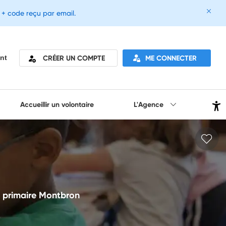
e + code reçu par email.
CRÉER UN COMPTE
ME CONNECTER
nt
Accueillir un volontaire
L'Agence
e primaire Montbron