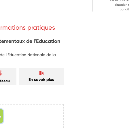
de 16 à 25 a
situation
condit
formations pratiques
rtementaux de l'Education
e l'Education Nationale de la
5
En savoir plus
réseau