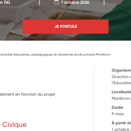
on
(16)
1 octobre 2026
JE POSTULE
 activités éducatives, pédagogiques et citoyennes école primaire Montbron
Organism
Direction
l'Educati
Localisati
calement en fonction du projet
Montbron,
Durée
9 mois
e Civique
À partir d
1 octobre