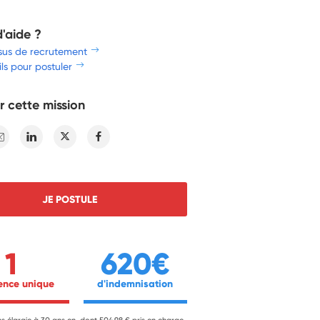
d'aide ?
sus de recrutement
ls pour postuler
r cette mission
E-mail
Linkedin
Twitter
Facebook
JE POSTULE
1
620€
ience unique 
 d'indemnisation 