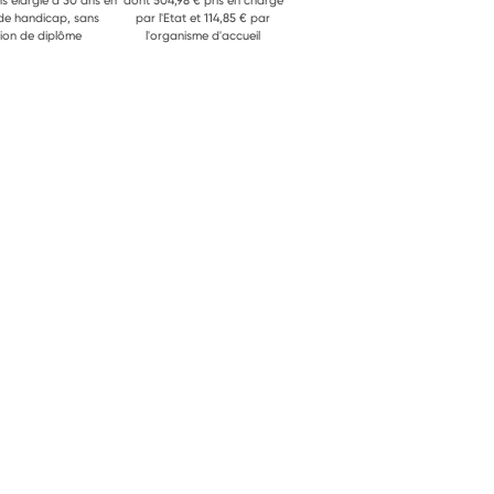
ns élargie à 30 ans en
dont 504,98 € pris en charge
 de handicap, sans
par l'Etat et 114,85 € par
ion de diplôme
l'organisme d'accueil