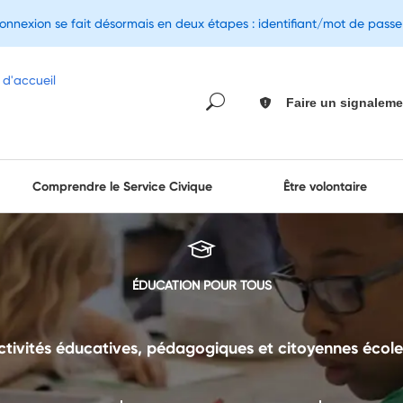
connexion se fait désormais en deux étapes : identifiant/mot de pass
Faire un signaleme
Comprendre le Service Civique
Être volontaire
ÉDUCATION POUR TOUS
ctivités éducatives, pédagogiques et citoyennes écol