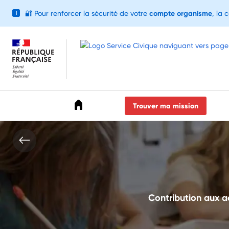
🔐
Pour renforcer la sécurité de votre
compte organisme
, la 
i
Accéder au menu
Accéder au contenu
Accéder au pied de page
Trouver ma mission
Contribution aux a