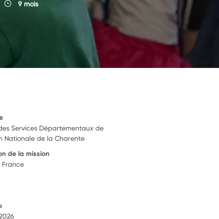
9 mois
e
 des Services Départementaux de
on Nationale de la Charente
on de la mission
 France
u
 2026