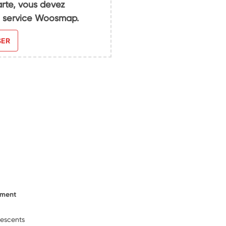
arte, vous devez
du service Woosmap.
SER
ement
lescents