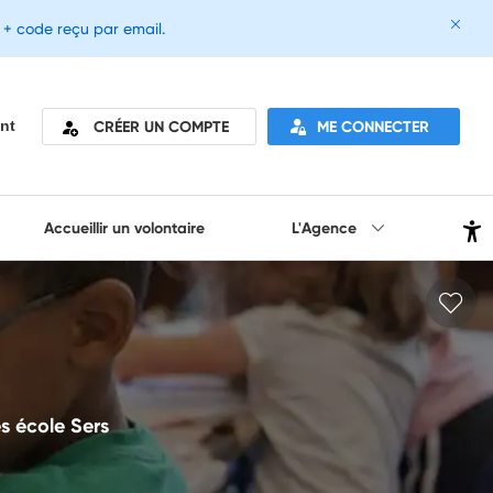
e + code reçu par email.
CRÉER UN COMPTE
ME CONNECTER
nt
Accueillir un volontaire
L'Agence
s école Sers