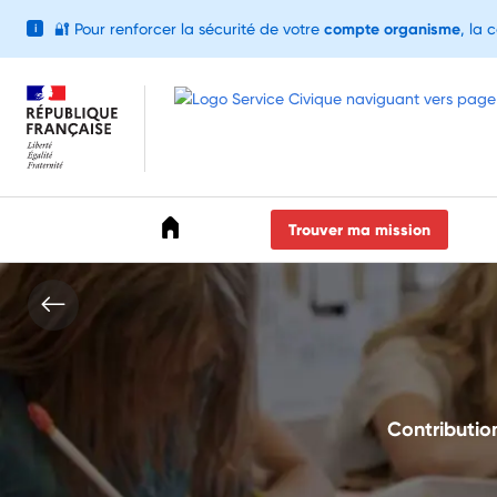
🔐
Pour renforcer la sécurité de votre
compte organisme
, la 
i
Accéder au menu
Accéder au contenu
Accéder au pied de page
Trouver ma mission
Contributio