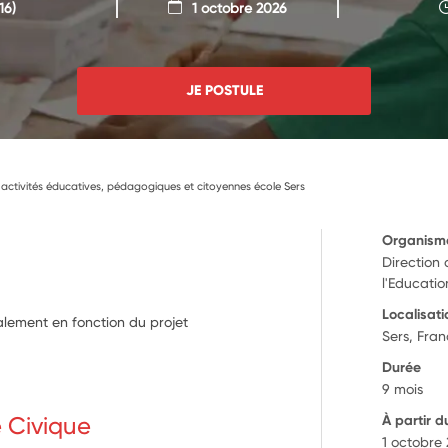
16)
1 octobre 2026
JE POSTULE
 activités éducatives, pédagogiques et citoyennes école Sers
Organism
Direction
l'Educati
Localisati
calement en fonction du projet
Sers, Fra
Durée
9 mois
e Civique
À partir d
1 octobre