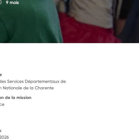
9 mois
e
 des Services Départementaux de
on Nationale de la Charente
on de la mission
nce
u
 2026