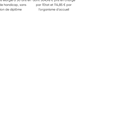
ns élargie à 30 ans en
dont 504,98 € pris en charge
 de handicap, sans
par l'Etat et 114,85 € par
ion de diplôme
l'organisme d'accueil