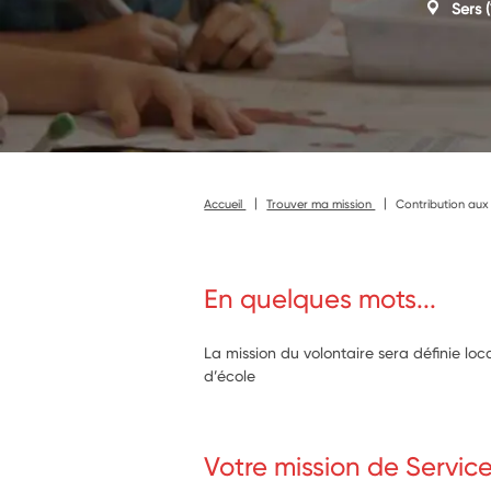
Sers
(
Accueil
Trouver ma mission
Contribution aux
En quelques mots...
La mission du volontaire sera définie lo
d’école
Votre mission de Servic