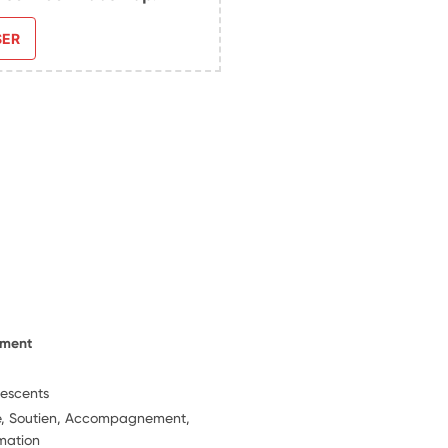
SER
ement
lescents
ie, Soutien, Accompagnement,
rmation