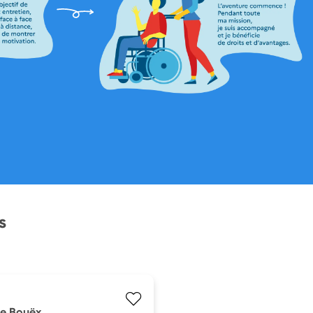
s
de Bouëx