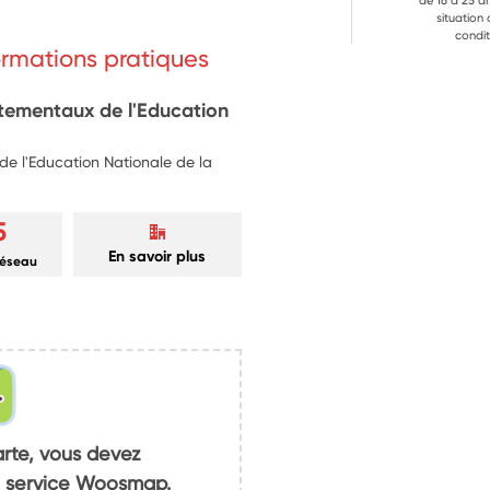
de 16 à 25 a
situation
condit
formations pratiques
rtementaux de l'Education
e l'Education Nationale de la
5
En savoir plus
réseau
arte, vous devez
du service Woosmap.