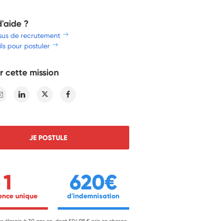
d'aide ?
sus de recrutement
ls pour postuler
r cette mission
E-mail
Linkedin
Twitter
Facebook
JE POSTULE
1
620€
ience unique 
 d'indemnisation 