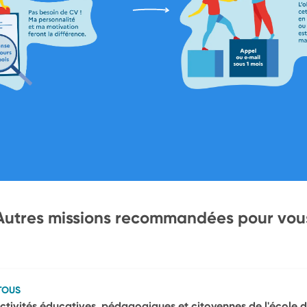
Autres missions recommandées pour vou
TOUS
ctivités éducatives, pédagogiques et citoyennes de l'école 