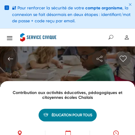
🔐
Pour renforcer la sécurité de votre
compte organisme
, la
i
connexion se fait désormais en deux étapes : identifiant/mot
de passe + code reçu par email.
Contribution aux activités éducatives, pédagogiques et
citoyennes écoles Chalais
ÉDUCATION POUR TOUS