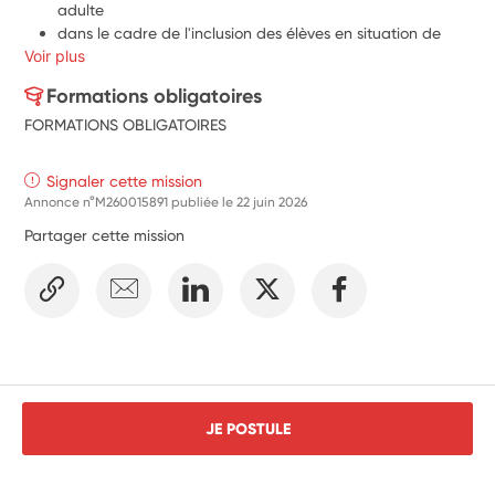
adulte
dans le cadre de l'inclusion des élèves en situation de 
Voir plus
handicap, les volontaires pourront également coopérer 
avec les accompagnants des élèves en situation de 
Formations obligatoires
handicap (AESH) pour aider à l'animation du temps 
FORMATIONS OBLIGATOIRES
d'activités de cour de récréation en proposant des 
activités nouvelles et adaptées en petits groupes 
favorisant l'inclusion et en assurant des actions de 
Signaler cette mission
médiation
Annonce n°M260015891 publiée le
22 juin 2026
participation à des actions ou activités citoyennes : 
Partager cette mission
élaborer et co-animer des activités originales pour 
favoriser la participation active des élèves aux journées 
ou semaines d'engagement citoyen
JE POSTULE