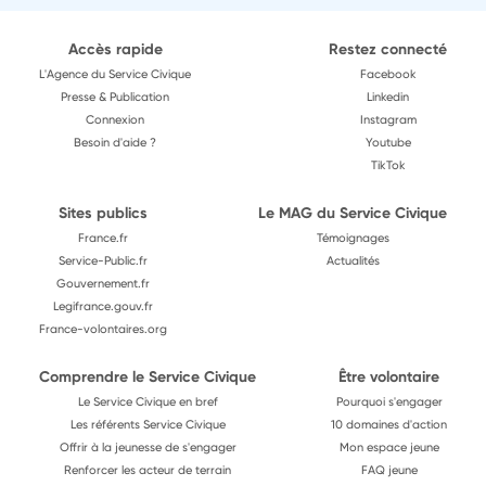
Accès rapide
Restez connecté
L'Agence du Service Civique
Facebook
Presse & Publication
Linkedin
Connexion
Instagram
Besoin d'aide ?
Youtube
TikTok
Sites publics
Le MAG du Service Civique
France.fr
Témoignages
Service-Public.fr
Actualités
Gouvernement.fr
Legifrance.gouv.fr
France-volontaires.org
Comprendre le Service Civique
Être volontaire
Le Service Civique en bref
Pourquoi s'engager
Les référents Service Civique
10 domaines d'action
Offrir à la jeunesse de s'engager
Mon espace jeune
Renforcer les acteur de terrain
FAQ jeune