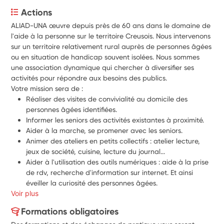
Actions
ALIAD-UNA œuvre depuis près de 60 ans dans le domaine de 
l'aide à la personne sur le territoire Creusois. Nous intervenons 
sur un territoire relativement rural auprès de personnes âgées 
ou en situation de handicap souvent isolées. Nous sommes 
une association dynamique qui chercher à diversifier ses 
activités pour répondre aux besoins des publics.
Votre mission sera de :
Réaliser des visites de convivialité au domicile des 
personnes âgées identifiées.
Informer les seniors des activités existantes à proximité.
Aider à la marche, se promener avec les seniors.
Animer des ateliers en petits collectifs : atelier lecture, 
jeux de société, cuisine, lecture du journal...
Aider à l'utilisation des outils numériques : aide à la prise 
de rdv, recherche d'information sur internet. Et ainsi 
éveiller la curiosité des personnes âgées.
Voir plus
Etre force de proposition pour développer de nouveaux 
projets.
Formations obligatoires
Travailler la mémoire des seniors.