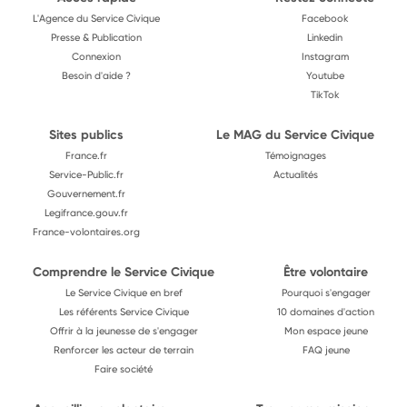
L'Agence du Service Civique
Facebook
Presse & Publication
Linkedin
Connexion
Instagram
Besoin d'aide ?
Youtube
TikTok
Sites publics
Le MAG du Service Civique
France.fr
Témoignages
Service-Public.fr
Actualités
Gouvernement.fr
Legifrance.gouv.fr
France-volontaires.org
Comprendre le Service Civique
Être volontaire
Le Service Civique en bref
Pourquoi s'engager
Les référents Service Civique
10 domaines d'action
Offrir à la jeunesse de s'engager
Mon espace jeune
Renforcer les acteur de terrain
FAQ jeune
Faire société