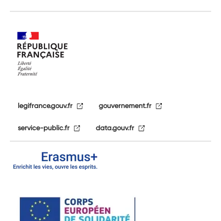
legifrance.gouv.fr
gouvernement.fr
service-public.fr
data.gouv.fr