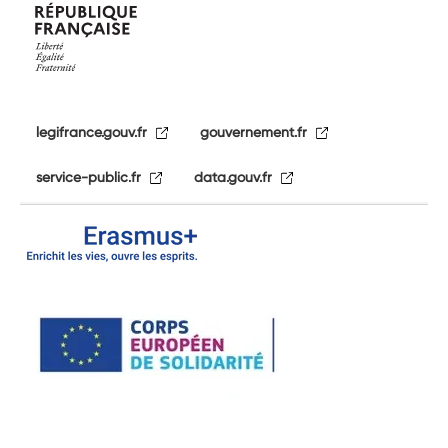
legifrance.gouv.fr
gouvernement.fr
service-public.fr
data.gouv.fr