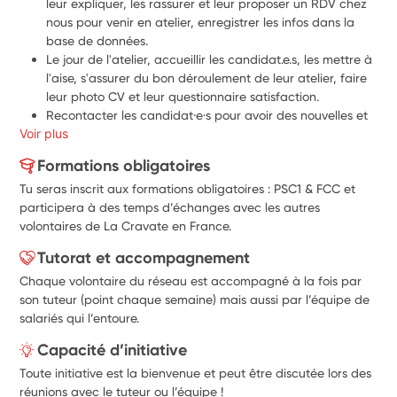
leur expliquer, les rassurer et leur proposer un RDV chez 
nous pour venir en atelier, enregistrer les infos dans la 
base de données.
Le jour de l'atelier, accueillir les candidat.e.s, les mettre à 
l'aise, s'assurer du bon déroulement de leur atelier, faire 
leur photo CV et leur questionnaire satisfaction.
Recontacter les candidat·e·s pour avoir des nouvelles et 
Voir plus
assurer le suivi post atelier.
Participer occasionnellement aux sessions de tri des 
Formations obligatoires
vêtements collectés par l’association et aux événements 
Tu seras inscrit aux formations obligatoires : PSC1 & FCC et
de sensibilisation à la discrimination ( collecte en 
participera à des temps d’échanges avec les autres
entreprise, ateliers collectifs...)
volontaires de La Cravate en France.
Tutorat et accompagnement
Chaque volontaire du réseau est accompagné à la fois par
son tuteur (point chaque semaine) mais aussi par l’équipe de
salariés qui l’entoure.
Capacité d’initiative
Toute initiative est la bienvenue et peut être discutée lors des
réunions avec le tuteur ou l’équipe !