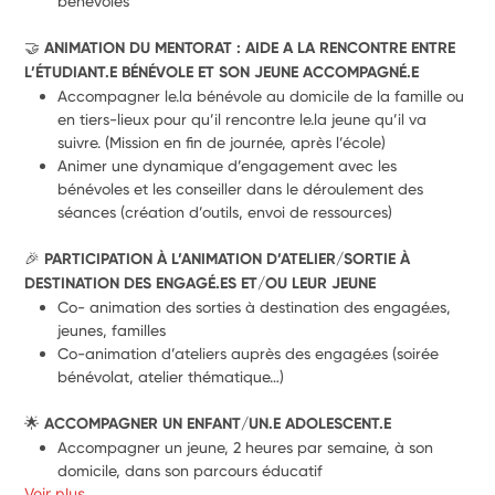
bénévoles
🤝 
ANIMATION DU MENTORAT : AIDE A LA RENCONTRE ENTRE 
L’ÉTUDIANT.E BÉNÉVOLE ET SON JEUNE ACCOMPAGNÉ.E
Accompagner le.la bénévole au domicile de la famille ou 
en tiers-lieux pour qu’il rencontre le.la jeune qu’il va 
suivre. (Mission en fin de journée, après l’école)
Animer une dynamique d’engagement avec les 
bénévoles et les conseiller dans le déroulement des 
séances (création d’outils, envoi de ressources)
🎉 
PARTICIPATION À L’ANIMATION D’ATELIER/SORTIE À 
DESTINATION DES ENGAGÉ.ES ET/OU LEUR JEUNE
Co- animation des sorties à destination des engagé.es, 
jeunes, familles
Co-animation d’ateliers auprès des engagé.es (soirée 
bénévolat, atelier thématique…)
🌟 
ACCOMPAGNER UN ENFANT/UN.E ADOLESCENT.E
Accompagner un jeune, 2 heures par semaine, à son 
domicile, dans son parcours éducatif
Voir plus