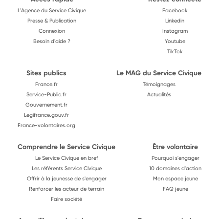
L'Agence du Service Civique
Facebook
Presse & Publication
Linkedin
Connexion
Instagram
Besoin d'aide ?
Youtube
TikTok
Sites publics
Le MAG du Service Civique
France.fr
Témoignages
Service-Public.fr
Actualités
Gouvernement.fr
Legifrance.gouv.fr
France-volontaires.org
Comprendre le Service Civique
Être volontaire
Le Service Civique en bref
Pourquoi s'engager
Les référents Service Civique
10 domaines d'action
Offrir à la jeunesse de s'engager
Mon espace jeune
Renforcer les acteur de terrain
FAQ jeune
Faire société