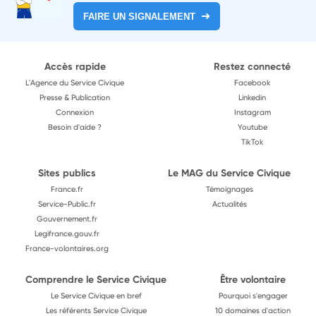
FAIRE UN SIGNALEMENT
Accès rapide
Restez connecté
L'Agence du Service Civique
Facebook
Presse & Publication
Linkedin
Connexion
Instagram
Besoin d'aide ?
Youtube
TikTok
Sites publics
Le MAG du Service Civique
France.fr
Témoignages
Service-Public.fr
Actualités
Gouvernement.fr
Legifrance.gouv.fr
France-volontaires.org
Comprendre le Service Civique
Être volontaire
Le Service Civique en bref
Pourquoi s'engager
Les référents Service Civique
10 domaines d'action