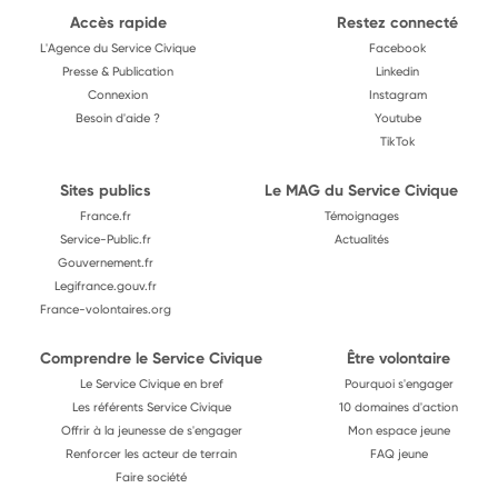
Accès rapide
Restez connecté
L'Agence du Service Civique
Facebook
Presse & Publication
Linkedin
Connexion
Instagram
Besoin d'aide ?
Youtube
TikTok
Sites publics
Le MAG du Service Civique
France.fr
Témoignages
Service-Public.fr
Actualités
Gouvernement.fr
Legifrance.gouv.fr
France-volontaires.org
Comprendre le Service Civique
Être volontaire
Le Service Civique en bref
Pourquoi s'engager
Les référents Service Civique
10 domaines d'action
Offrir à la jeunesse de s'engager
Mon espace jeune
Renforcer les acteur de terrain
FAQ jeune
Faire société