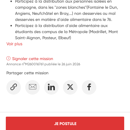
Participez à la distribution aux personnes isolées en 
campagne, dans les "zones blanches"(Fontaine le Dun, 
Angiens, Neufchâtel en Bray,...) non desservies ou mal 
desservies en matière d'aide alimentaire dans le 76.
Participez à la distribution d'aide alimentaire aux 
étudiants des campus de la Métropole (Madrillet, Mont 
Saint-Aignan, Pasteur, Elbeuf)
Voir plus
Rompre l'isolement
Créer du lien social.
Faire le lien entre les bénéficiaires et les bénévoles de 
Signaler cette mission
l'association.
Annonce n°M260016761 publiée le
26 juin 2026
Partager cette mission
JE POSTULE