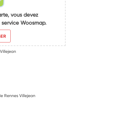
arte, vous devez
du service Woosmap.
SER
Villejean
de Rennes Villejean