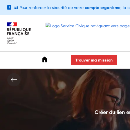
🔐
Pour renforcer la sécurité de votre
compte organisme
, la 
i
Accéder au menu
Accéder au contenu
Accéder au pied de page
Trouver ma mission
Créer du lien e