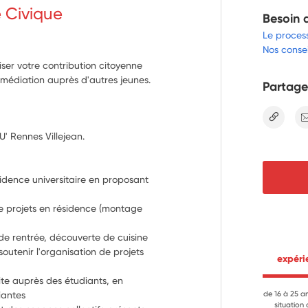
e Civique
Besoin 
Le proces
Nos consei
iser votre contribution citoyenne
 médiation auprès d'autres jeunes.
Partage
lien
U' Rennes Villejean. 
sidence universitaire en proposant 
 projets en résidence (montage 
 de rentrée, découverte de cuisine 
soutenir l'organisation de projets 
 expér
site auprès des étudiants, en 
iantes
de 16 à 25 a
situation