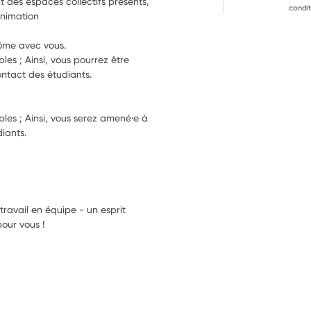
nt des espaces collectifs présents, 
condit
indispensables au développement de l’animation 
nôme avec vous.
es ; Ainsi, vous pourrez être 
ntact des étudiants.
es ; Ainsi, vous serez amené·e à 
iants.
 travail en équipe - un esprit
pour vous !