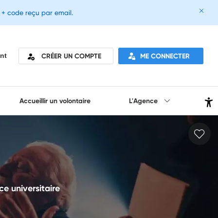
e + code reçu par email.
CRÉER UN COMPTE
ME CONNECTER
nt
Accueillir un volontaire
L'Agence
ce universitaire