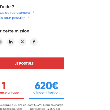
d'aide ?
sus de recrutement
ls pour postuler
r cette mission
E-mail
Linkedin
Twitter
Facebook
JE POSTULE
1
620€
ience unique 
 d'indemnisation 
ns élargie à 30 ans en
dont 504,98 € pris en charge
 de handicap, sans
par l'Etat et 114,85 € par