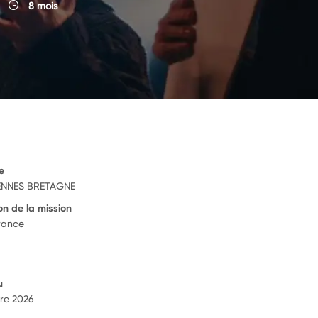
8 mois
e
NNES BRETAGNE
on de la mission
rance
u
re 2026