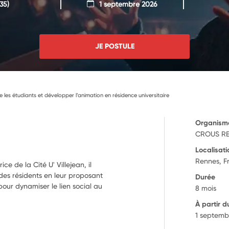
35)
1 septembre 2026
JE POSTULE
re les étudiants et développer l’animation en résidence universitaire
Organism
CROUS RE
Localisati
Rennes, F
ice de la Cité U' Villejean, il
 des résidents en leur proposant
Durée
pour dynamiser le lien social au
8 mois
À partir d
1 septemb