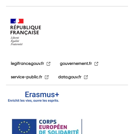
legifrance.gouv.fr
gouvernement.fr
service-public.fr
data.gouv.fr