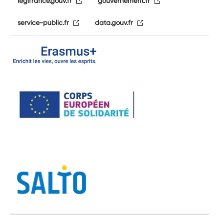
legifrance.gouv.fr
gouvernement.fr
service-public.fr
data.gouv.fr