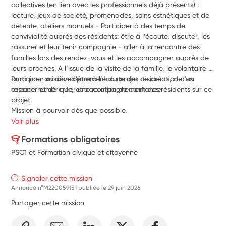
collectives (en lien avec les professionnels déjà présents) : 
lecture, jeux de société, promenades, soins esthétiques et de 
détente, ateliers manuels - Participer à des temps de 
convivialité auprès des résidents: être à l’écoute, discuter, les 
rassurer et leur tenir compagnie - aller à la rencontre des 
familles lors des rendez-vous et les accompagner auprès de 
leurs proches. A l’issue de la visite de la famille, le volontaire 
aura pour mission d’être à l’écoute des résidents, de les 
Participer au développement du projet de création d'un 
rassurer et de créer une relation de confiance.
espace numérique, et accompagnement des résidents sur ce 
projet.
Mission à pourvoir dès que possible.
Voir plus
Formations obligatoires
PSC1 et Formation civique et citoyenne
Signaler cette mission
Annonce n°M220059151 publiée le
29 juin 2026
Partager cette mission