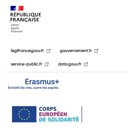
legifrance.gouv.fr
gouvernement.fr
service-public.fr
data.gouv.fr