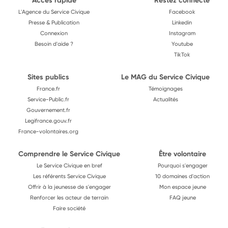
Accès rapide
Restez connecté
L'Agence du Service Civique
Facebook
Presse & Publication
Linkedin
Connexion
Instagram
Besoin d'aide ?
Youtube
TikTok
Sites publics
Le MAG du Service Civique
France.fr
Témoignages
Service-Public.fr
Actualités
Gouvernement.fr
Legifrance.gouv.fr
France-volontaires.org
Comprendre le Service Civique
Être volontaire
Le Service Civique en bref
Pourquoi s'engager
Les référents Service Civique
10 domaines d'action
Offrir à la jeunesse de s'engager
Mon espace jeune
Renforcer les acteur de terrain
FAQ jeune
Faire société