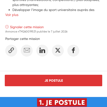
plus attrayantes;
Développer l’image du sport universitaire auprès des 
Voir plus
différentes composantes de l’enseignement supérieur;
Prendre contact avec les différents acteurs sportifs et 
envisager des partenariats avec des établissements 
Signaler cette mission
spécialisés;
Annonce n°M260019531 publiée le
7 juillet 2026
Contribuer ponctuellement à la création de visuels de 
Partager cette mission
communication sur les réseaux sociaux et développer le 
contact avec les étudiants;
Aider ponctuellement à l’organisation des opérations de 
nettoyage des zones impactées par les manifestations 
organisées;
Participer ponctuellement à l’organisation des différentes 
manifestations sportives et des championnats 
universitaires.
JE POSTULE