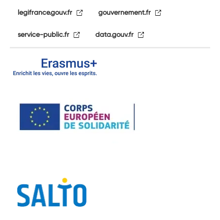
legifrance.gouv.fr
gouvernement.fr
service-public.fr
data.gouv.fr