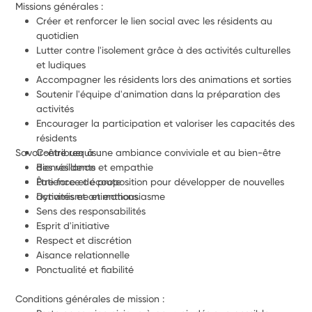
Missions générales : 
Créer et renforcer le lien social avec les résidents au 
quotidien
Lutter contre l'isolement grâce à des activités culturelles 
et ludiques
Accompagner les résidents lors des animations et sorties
Soutenir l'équipe d'animation dans la préparation des 
activités
Encourager la participation et valoriser les capacités des 
résidents
Contribuer à une ambiance conviviale et au bien-être 
Savoir-être requis : 
des résidents
Bienveillance et empathie
Être force de proposition pour développer de nouvelles 
Patience et écoute
activités et animations
Dynamisme et enthousiasme
Sens des responsabilités
Esprit d'initiative
Respect et discrétion
Aisance relationnelle
Ponctualité et fiabilité
Conditions générales de mission : 