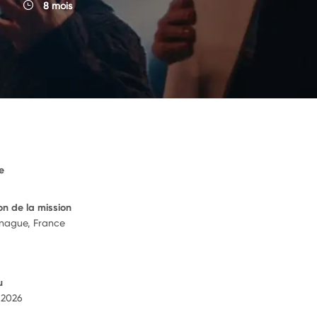
8 mois
e
on de la mission
nague, France
u
 2026