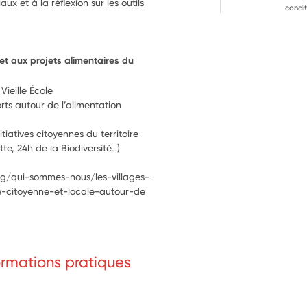
x et à la réflexion sur les outils 
condit
et aux projets alimentaires du 
Vieille École 
ts autour de l’alimentation 
tiatives citoyennes du territoire 
te, 24h de la Biodiversité…)
.org/qui-sommes-nous/les-villages-
le-citoyenne-et-locale-autour-de
formations pratiques