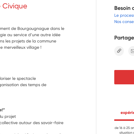
e Civique
Besoin 
Le proces
Nos consei
ppement de Bourgougnague dans le
gie au service d’une autre idée
Partage
ans les projets de la commune
ce merveilleux village !
lien
oriser le spectacle  
rganisation des temps de 
e!” 
 expér
du projet
ollective autour des savoir-faire 
de 16 à 25 a
situation