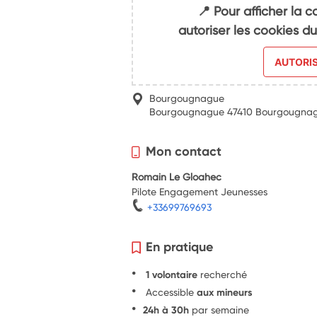
📍 Pour afficher la c
autoriser les cookies 
AUTORI
Bourgougnague
Bourgougnague 47410 Bourgougna
Mon contact
Romain Le Gloahec
Pilote Engagement Jeunesses
+33699769693
En pratique
1 volontaire
recherché
Accessible
aux mineurs
24h à 30h
par semaine