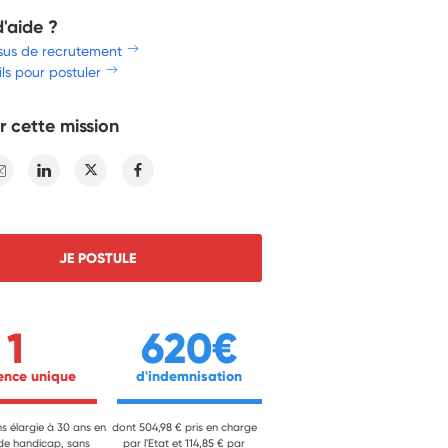
d'aide ?
sus de recrutement
ls pour postuler
r cette mission
E-mail
Linkedin
Twitter
Facebook
JE POSTULE
1
620€
ience unique 
 d'indemnisation 
ns élargie à 30 ans en
dont 504,98 € pris en charge
 de handicap, sans
par l'Etat et 114,85 € par