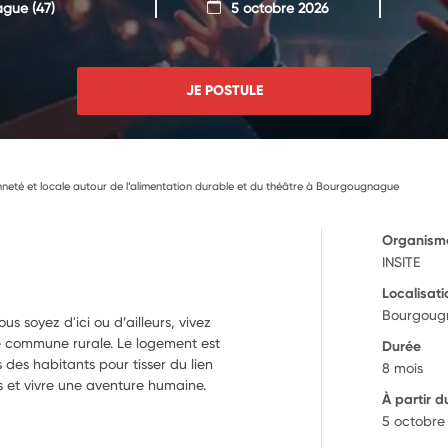
ague
(47)
5 octobre 2026
JE POSTULE
enneté et locale autour de l’alimentation durable et du théâtre à Bourgougnague
Organism
INSITE
Localisati
Bourgoug
s soyez d'ici ou d’ailleurs, vivez
e commune rurale. Le logement est
Durée
s des habitants pour tisser du lien
8 mois
les et vivre une aventure humaine.
À partir d
5 octobre