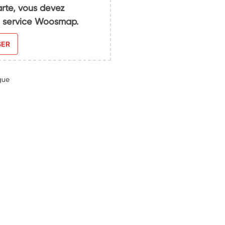
arte, vous devez
du service Woosmap.
SER
gue