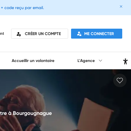
e + code reçu par email.
CRÉER UN COMPTE
ME CONNECTER
nt
Accueillir un volontaire
L'Agence
éâtre à Bourgougnague