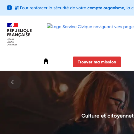
🔐
Pour renforcer la sécurité de votre
compte organisme
, la 
i
Accéder au menu
Accéder au contenu
Accéder au pied de page
Trouver ma mission
Culture et citoyenne