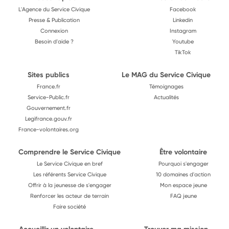
L'Agence du Service Civique
Facebook
Presse & Publication
Linkedin
Connexion
Instagram
Besoin d'aide ?
Youtube
TikTok
Sites publics
Le MAG du Service Civique
France.fr
Témoignages
Service-Public.fr
Actualités
Gouvernement.fr
Legifrance.gouv.fr
France-volontaires.org
Comprendre le Service Civique
Être volontaire
Le Service Civique en bref
Pourquoi s'engager
Les référents Service Civique
10 domaines d'action
Offrir à la jeunesse de s'engager
Mon espace jeune
Renforcer les acteur de terrain
FAQ jeune
Faire société