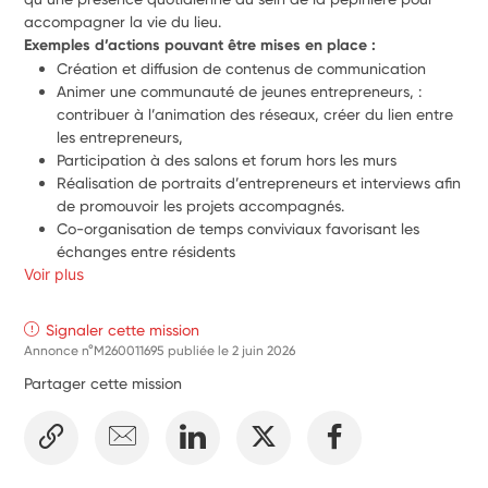
accompagner la vie du lieu.
Exemples d’actions pouvant être mises en place :
Création et diffusion de contenus de communication
Animer une communauté de jeunes entrepreneurs, : 
contribuer à l’animation des réseaux, créer du lien entre 
les entrepreneurs, 
Participation à des salons et forum hors les murs
Réalisation de portraits d’entrepreneurs et interviews afin 
de promouvoir les projets accompagnés. 
Co-organisation de temps conviviaux favorisant les 
échanges entre résidents 
Voir plus
Soutien à la logistique lors des événements
Prise de photographies et valorisation des temps forts de 
la structure. 
Signaler cette mission
Création et animation d’atelier ou évènement autour de 
Annonce n°M260011695 publiée le
2 juin 2026
l’entrepreneuriat en adéquation avec l’appétence du 
Partager cette mission
jeune.