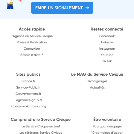
FAIRE UN SIGNALEMENT
Accès rapide
Restez connecté
L'Agence du Service Civique
Facebook
Presse & Publication
Linkedin
Connexion
Instagram
Besoin d'aide ?
Youtube
TikTok
Sites publics
Le MAG du Service Civique
France.fr
Témoignages
Service-Public.fr
Actualités
Gouvernement.fr
Legifrance.gouv.fr
France-volontaires.org
Comprendre le Service Civique
Être volontaire
Le Service Civique en bref
Pourquoi s'engager
Les référents Service Civique
10 domaines d'action