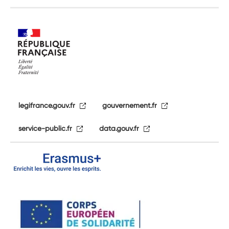
legifrance.gouv.fr
gouvernement.fr
service-public.fr
data.gouv.fr