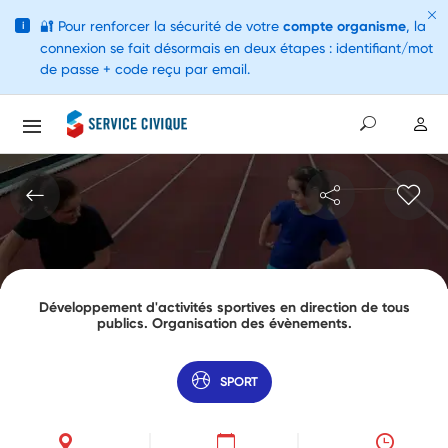
🔐
Pour renforcer la sécurité de votre
compte organisme
, la
i
connexion se fait désormais en deux étapes : identifiant/mot
de passe + code reçu par email.
Développement d'activités sportives en direction de tous
publics. Organisation des évènements.
SPORT