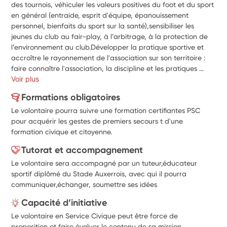
des tournois, véhiculer les valeurs positives du foot et du sport 
en général (entraide, esprit d'équipe, épanouissement 
personnel, bienfaits du sport sur la santé),sensibiliser les 
jeunes du club au fair-play, à l’arbitrage, à la protection de 
l’environnement au club.Développer la pratique sportive et 
accroître le rayonnement de l'association sur son territoire : 
faire connaître l'association, la discipline et les pratiques 
proposées. Développer la citoyenneté, le vivre ensemble et 
Voir plus
favoriser la participation associative : sensibiliser au respect 
Formations obligatoires
des règles dans la vie associative, la pratique et vis à vis de 
Le volontaire pourra suivre une formation certifiantes PSC
l'arbitrage. Participer à l'accueil des enfants, des familles, des 
pour acquérir les gestes de premiers secours t d'une
adhérents. Assister les entraîneurs lors des cours de football 
formation civique et citoyenne.
(installation matériel, animation d’ateliers). Proposer des 
animations, des ateliers, des affiches pédagogiques en 
Tutorat et accompagnement
rapport avec les valeurs que le club souhaite véhiculer auprès 
Le volontaire sera accompagné par un tuteur,éducateur
de ses adhérents
sportif diplômé du Stade Auxerrois, avec qui il pourra
communiquer,échanger, soumettre ses idées
Capacité d’initiative
Le volontaire en Service Civique peut être force de
proposition et faire évoluer le contenu de sa mission.