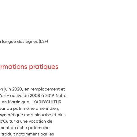
a langue des signes (LSF)
formations pratiques
 en juin 2020, en remplacement et
d’art» active de 2008 à 2019. Notre
r, en Martinique. KARIB’CULTUR
leur du patrimoine amérindien,
yncrétique martiniquaise et plus
ib’Cultur a une vocation de
ement du riche patrimoine
 traduit notamment par les