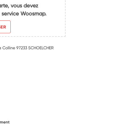
arte, vous devez
du service Woosmap.
SER
la Colline 97233 SCHOELCHER
ement