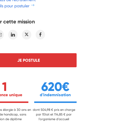
ls pour postuler
r cette mission
E-mail
Linkedin
Twitter
Facebook
JE POSTULE
1
620€
ience unique 
 d'indemnisation 
ns élargie à 30 ans en
dont 504,98 € pris en charge
 de handicap, sans
par l'Etat et 114,85 € par
ion de diplôme
l'organisme d'accueil