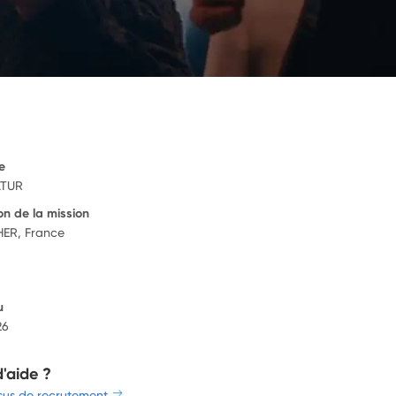
e
LTUR
on de la mission
ER, France
u
26
d'aide ?
sus de recrutement