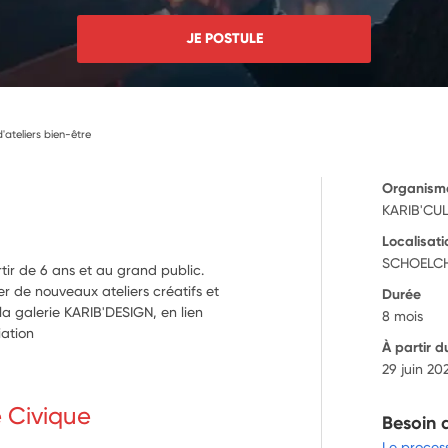
JE POSTULE
ateliers bien-être
Organism
KARIB'CU
Localisati
SCHOELCH
tir de 6 ans et au grand public.
r de nouveaux ateliers créatifs et
Durée
la galerie KARIB'DESIGN, en lien
8 mois
iation
À partir d
29 juin 20
e Civique
Besoin 
Le proces