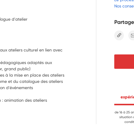
Nos consei
logue d'atelier
Partage
lien
 ateliers culturel en lien avec 
pédagogiques adaptés aux 
or, grand public)
es à la mise en place des ateliers
mme et du catalogue des ateliers
tion d'événements
 expér
n : animation des ateliers
de 16 à 25 a
situation
condit