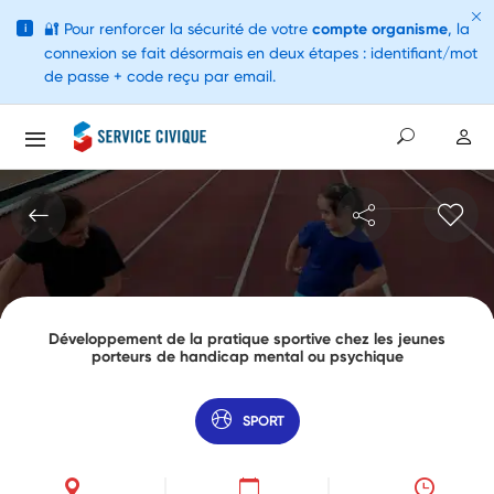
🔐
Pour renforcer la sécurité de votre
compte organisme
, la
i
connexion se fait désormais en deux étapes : identifiant/mot
de passe + code reçu par email.
Développement de la pratique sportive chez les jeunes
porteurs de handicap mental ou psychique
SPORT