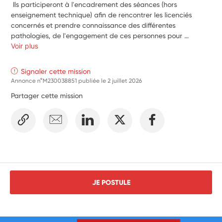
 Ils participeront à l'encadrement des séances (hors 
enseignement technique) afin de rencontrer les licenciés 
concernés et prendre connaissance des différentes 
pathologies, de l'engagement de ces personnes pour 
l'activité. Les volontaires participeront au développement de 
Voir plus
la section sport adapté : c'est à dire l'organisation logistique 
de la section, établir un calendrier d'action. 

Signaler cette mission
Développer et renforcer la communication autour de notre 
Annonce n°M230038851 publiée le
2 juillet 2026
section (se faire connaître). Ils assisteront aux réunions, 
Partager cette mission
toujours sous la tutelle de l'éducateur responsable de la 
section qui est salarié du club. T

out proposition de leur part sera la bienvenue et étudiée en 
collaboration avec ce salarié. Les 2 dernières saisons n'ont 
pas permis de maintenir les sorties, les rencontres sportives 
que les licenciés réclament à juste titre.
JE POSTULE