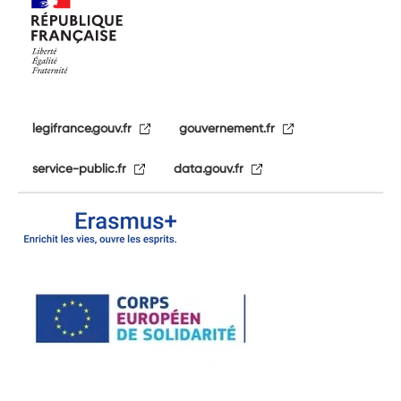
legifrance.gouv.fr
gouvernement.fr
service-public.fr
data.gouv.fr