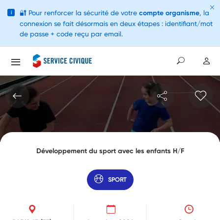
🔐
Pour renforcer la sécurité de votre
compte organisme
, la
i
connexion se fait désormais en deux étapes : identifiant/mot
de passe + code reçu par email.
Développement du sport avec les enfants H/F
SPORT