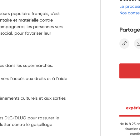
Le proces
Nos consei
ours populaire français, c’est
ntaire et matérielle contre
ccompagneras les personnes vers
Partage
n social, pour favoriser leur
lien
tes dans les supermarchés.
rs l'accès aux droits et à l'aide 
ènements culturels et aux sorties 
 expér
es DLC/DLUO pour rassurer le 
utter contre le gaspillage 
de 16 à 25 a
situation
condit