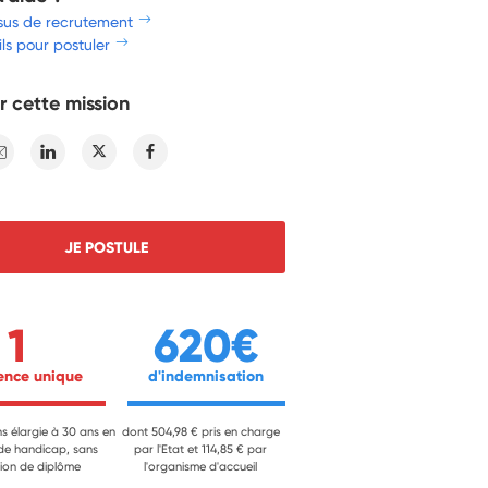
sus de recrutement
ls pour postuler
r cette mission
E-mail
Linkedin
Twitter
Facebook
JE POSTULE
1
620€
ience unique 
 d'indemnisation 
ns élargie à 30 ans en
dont 504,98 € pris en charge
 de handicap, sans
par l'Etat et 114,85 € par
ion de diplôme
l'organisme d'accueil