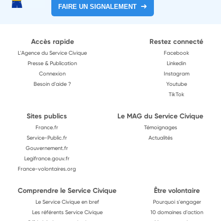
FAIRE UN SIGNALEMENT
Accès rapide
Restez connecté
L'Agence du Service Civique
Facebook
Presse & Publication
Linkedin
Connexion
Instagram
Besoin d'aide ?
Youtube
TikTok
Sites publics
Le MAG du Service Civique
France.fr
Témoignages
Service-Public.fr
Actualités
Gouvernement.fr
Legifrance.gouv.fr
France-volontaires.org
Comprendre le Service Civique
Être volontaire
Le Service Civique en bref
Pourquoi s'engager
Les référents Service Civique
10 domaines d'action