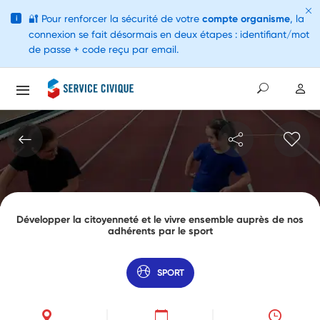
🔐
Pour renforcer la sécurité de votre
compte organisme
, la
i
connexion se fait désormais en deux étapes : identifiant/mot
de passe + code reçu par email.
Développer la citoyenneté et le vivre ensemble auprès de nos
adhérents par le sport
SPORT