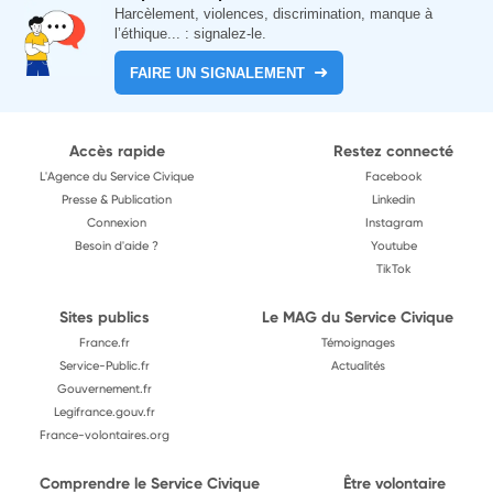
Harcèlement, violences, discrimination, manque à
l’éthique... : signalez-le.
FAIRE UN SIGNALEMENT
Accès rapide
Restez connecté
L'Agence du Service Civique
Facebook
Presse & Publication
Linkedin
Connexion
Instagram
Besoin d'aide ?
Youtube
TikTok
Sites publics
Le MAG du Service Civique
France.fr
Témoignages
Service-Public.fr
Actualités
Gouvernement.fr
Legifrance.gouv.fr
France-volontaires.org
Comprendre le Service Civique
Être volontaire