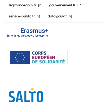
legifrance.gouv.fr
gouvernement.fr
service-public.fr
data.gouv.fr