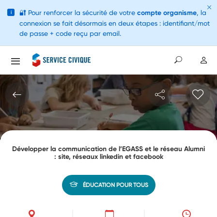
🔐
Pour renforcer la sécurité de votre
compte organisme
, la
i
connexion se fait désormais en deux étapes : identifiant/mot
de passe + code reçu par email.
Développer la communication de l’EGASS et le réseau Alumni
: site, réseaux linkedin et facebook
ÉDUCATION POUR TOUS