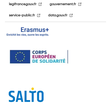
legifrance.gouv.fr
gouvernement.fr
service-public.fr
data.gouv.fr