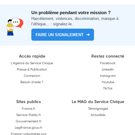
Un problème pendant votre mission ?
Harcèlement, violences, discrimination, manque à
l’éthique... : signalez-le.
FAIRE UN SIGNALEMENT
Accès rapide
Restez connecté
L'Agence du Service Civique
Facebook
Presse & Publication
Linkedin
Connexion
Instagram
Besoin d'aide ?
Youtube
TikTok
Sites publics
Le MAG du Service Civique
France.fr
Témoignages
Service-Public.fr
Actualités
Gouvernement.fr
Legifrance.gouv.fr
France-volontaires.org