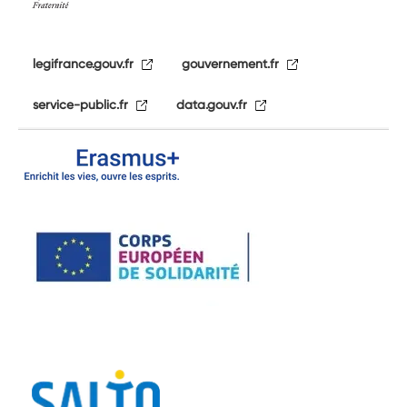
legifrance.gouv.fr
gouvernement.fr
service-public.fr
data.gouv.fr