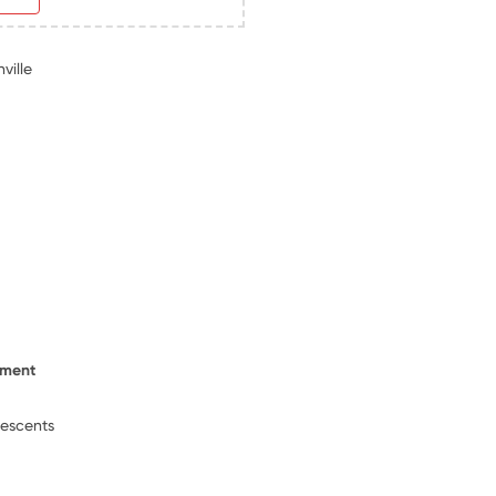
ville
ement
lescents