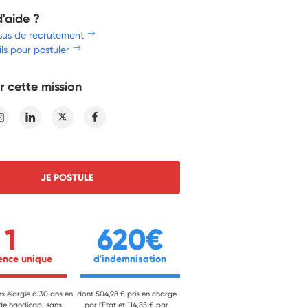
d'aide ?
sus de recrutement
ls pour postuler
r cette mission
E-mail
Linkedin
Twitter
Facebook
JE POSTULE
1
620€
ience unique 
 d'indemnisation 
ns élargie à 30 ans en
dont 504,98 € pris en charge
 de handicap, sans
par l'Etat et 114,85 € par