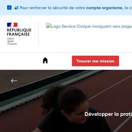
🔐
Pour renforcer la sécurité de votre
compte organisme
, la 
i
Accéder au menu
Accéder au contenu
Accéder au pied de page
Trouver ma mission
Développer la prati