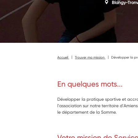
Blangy-Tronvi
Accueil
Trouver ma mission
Développer la pra
En quelques mots...
Développer la pratique sportive et accr
l'association sur notre territoire d'Amie
le département de la Somme.
Votre mission de Servic