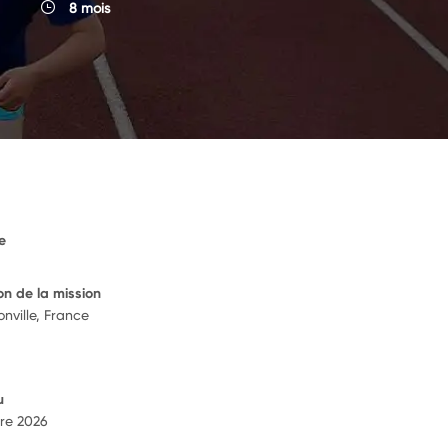
8 mois
e
on de la mission
nville, France
u
re 2026