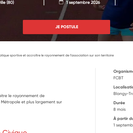
lle
(80)
1 septembre 2026
JE POSTULE
tique sportive et accroître le rayonnement de l’association sur son territoire
Organism
FCBT
Localisati
Blangy-Tro
oitre le rayonnement de
ns Métropole et plus largement sur
Durée
8 mois
À partir d
1 septemb
e Civique