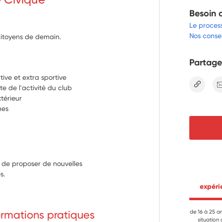
Besoin 
Le proces
Nos consei
citoyens de demain.
Partage
ive et extra sportive
lien
 de l'activité du club
térieur
nes
n de proposer de nouvelles
s.
 expér
formations pratiques
de 16 à 25 a
situation