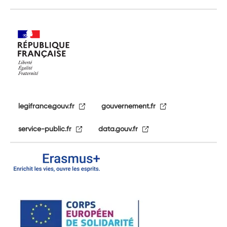
legifrance.gouv.fr
gouvernement.fr
service-public.fr
data.gouv.fr