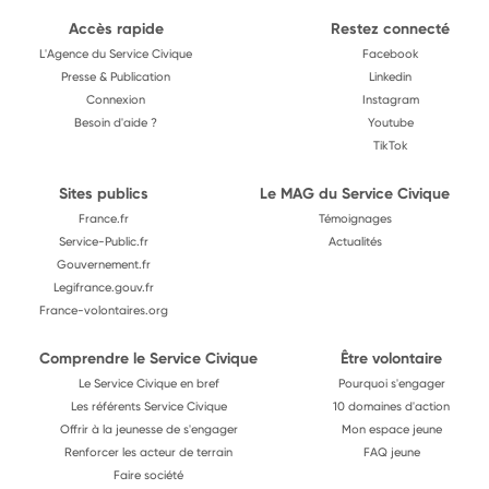
Accès rapide
Restez connecté
L'Agence du Service Civique
Facebook
Presse & Publication
Linkedin
Connexion
Instagram
Besoin d'aide ?
Youtube
TikTok
Sites publics
Le MAG du Service Civique
France.fr
Témoignages
Service-Public.fr
Actualités
Gouvernement.fr
Legifrance.gouv.fr
France-volontaires.org
Comprendre le Service Civique
Être volontaire
Le Service Civique en bref
Pourquoi s'engager
Les référents Service Civique
10 domaines d'action
Offrir à la jeunesse de s'engager
Mon espace jeune
Renforcer les acteur de terrain
FAQ jeune
Faire société