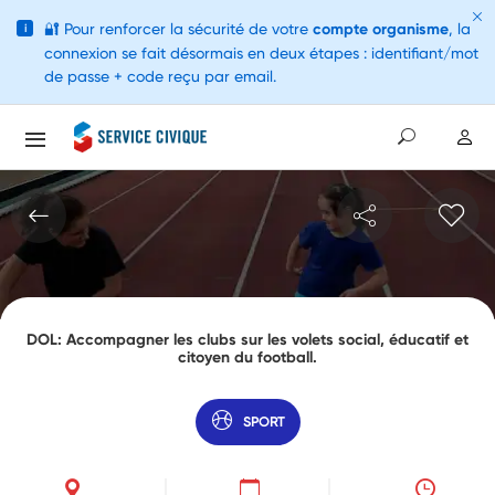
🔐
Pour renforcer la sécurité de votre
compte organisme
, la
i
connexion se fait désormais en deux étapes : identifiant/mot
de passe + code reçu par email.
DOL: Accompagner les clubs sur les volets social, éducatif et
citoyen du football.
SPORT