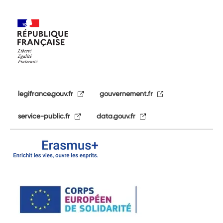
legifrance.gouv.fr
gouvernement.fr
service-public.fr
data.gouv.fr