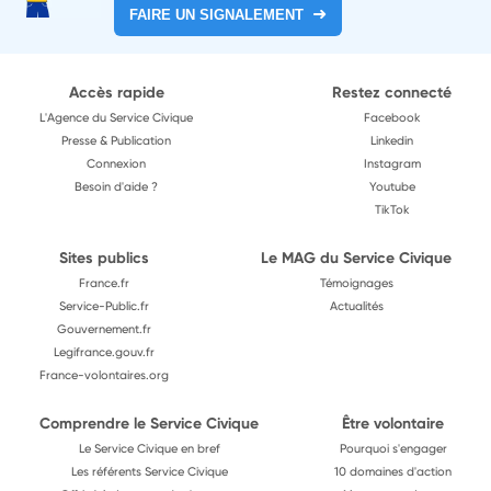
FAIRE UN SIGNALEMENT
Accès rapide
Restez connecté
L'Agence du Service Civique
Facebook
Presse & Publication
Linkedin
Connexion
Instagram
Besoin d'aide ?
Youtube
TikTok
Sites publics
Le MAG du Service Civique
France.fr
Témoignages
Service-Public.fr
Actualités
Gouvernement.fr
Legifrance.gouv.fr
France-volontaires.org
Comprendre le Service Civique
Être volontaire
Le Service Civique en bref
Pourquoi s'engager
Les référents Service Civique
10 domaines d'action