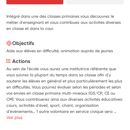
Intégré dans une des classes primaires vous découvrez le
métier d'enseignant et vous contribuez aux activités diverses
en classe et dans la cour.
Objectifs
Aide aux élèves en difficulté, animation auprès de jeunes
Actions
Au sein de l'école vous aurez une institutrice référente que 
vous suivrez la plupart du temps dans sa classe afin d'y 
soutenir les élèves en général et plus particulièrement les plus 
en difficultés. Vous pourrez évoluer selon les périodes et selon 
vos envies en classe primaire multi-niveaux (GS/CP, CE ou 
CM). Vous contribuerez ainsi aux diverses activités éducatives: 
cours, activités d'éveil, sport, chant, organisation 
d'évènements... 1 autre volontaire en service civique sera 
également accueilli au sein de l'école. Vous n'aurez besoin 
Voir plus
d'aucun diplôme pour cette mission mais de motivation, de 
joie et de bienveillance vis à vis des enfants. Merci de 