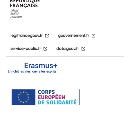
legifrance.gouv.fr
gouvernement.fr
service-public.fr
data.gouv.fr