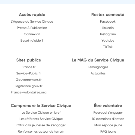
Accès rapide
Restez connecté
L'Agence du Service Civique
Facebook
Presse & Publication
Linkedin
Connexion
Instagram
Besoin d'aide ?
Youtube
TikTok
Sites publics
Le MAG du Service Civique
France.fr
Témoignages
Service-Public.fr
Actualités
Gouvernement.fr
Legifrance.gouv.fr
France-volontaires.org
Comprendre le Service Civique
Être volontaire
Le Service Civique en bref
Pourquoi s'engager
Les référents Service Civique
10 domaines d'action
Offrir à la jeunesse de s'engager
Mon espace jeune
Renforcer les acteur de terrain
FAQ jeune