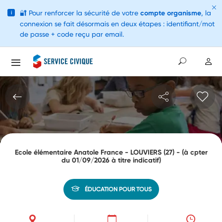
🔐
Pour renforcer la sécurité de votre
compte organisme
, la
i
connexion se fait désormais en deux étapes : identifiant/mot
de passe + code reçu par email.
Ecole élémentaire Anatole France - LOUVIERS (27) - (à cpter
du 01/09/2026 à titre indicatif)
ÉDUCATION POUR TOUS