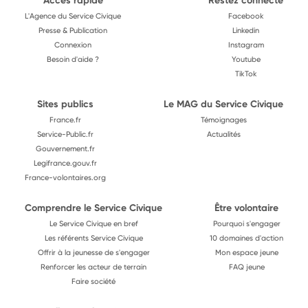
Accès rapide
Restez connecté
L'Agence du Service Civique
Facebook
Presse & Publication
Linkedin
Connexion
Instagram
Besoin d'aide ?
Youtube
TikTok
Sites publics
Le MAG du Service Civique
France.fr
Témoignages
Service-Public.fr
Actualités
Gouvernement.fr
Legifrance.gouv.fr
France-volontaires.org
Comprendre le Service Civique
Être volontaire
Le Service Civique en bref
Pourquoi s'engager
Les référents Service Civique
10 domaines d'action
Offrir à la jeunesse de s'engager
Mon espace jeune
Renforcer les acteur de terrain
FAQ jeune
Faire société