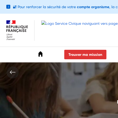
🔐
Pour renforcer la sécurité de votre
compte organisme
, la 
i
Accéder au menu
Accéder au contenu
Accéder au pied de page
Trouver ma mission