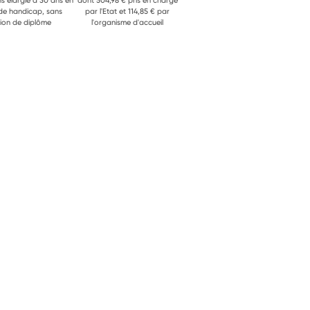
ns élargie à 30 ans en
dont 504,98 € pris en charge
 de handicap, sans
par l'Etat et 114,85 € par
ion de diplôme
l'organisme d'accueil