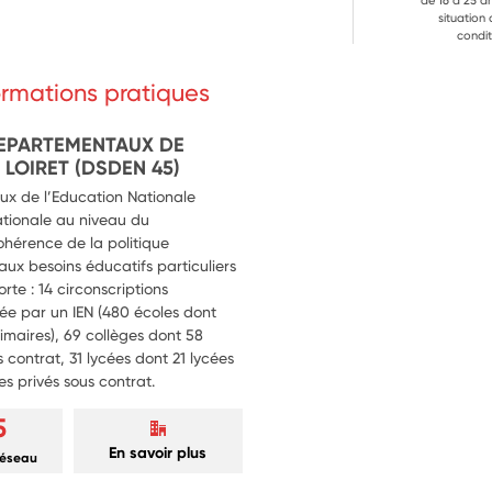
sation d'un temps fort de 
de 16 à 25 a
situation
 cérémonie...) lié au projet réalisé 
condit
éducative (parents, collectivités 
 etc.) ; assister et accompagner 
formations pratiques
spositifs « Savoir rouler à vélo» 
DEPARTEMENTAUX DE
 LOIRET (DSDEN 45)
ux de l’Education Nationale
ationale au niveau du
cohérence de la politique
ux besoins éducatifs particuliers
e : 14 circonscriptions
tée par un IEN (480 écoles dont
rimaires), 69 collèges dont 58
s contrat, 31 lycées dont 21 lycées
es privés sous contrat.
5
En savoir plus
réseau