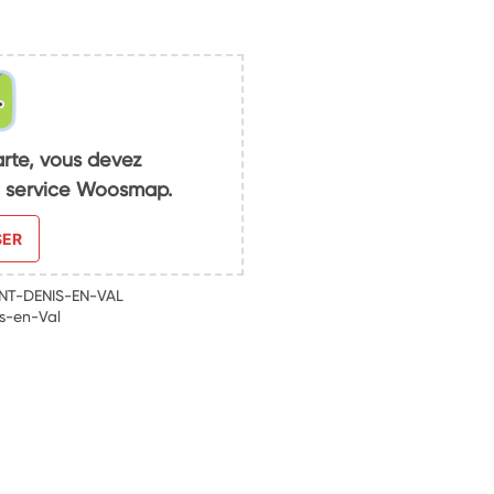
arte, vous devez
du service Woosmap.
SER
INT-DENIS-EN-VAL
s-en-Val