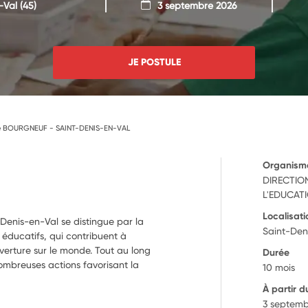
-Val
(45)
3 septembre 2026
JE POSTULE
re BOURGNEUF - SAINT-DENIS-EN-VAL
Organism
DIRECTIO
L'EDUCATI
Localisati
Denis-en-Val se distingue par la
Saint-Den
 éducatifs, qui contribuent à
verture sur le monde. Tout au long
Durée
nombreuses actions favorisant la
10 mois
À partir d
3 septemb