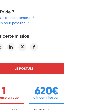
d'aide ?
sus de recrutement
ls pour postuler
r cette mission
E-mail
Linkedin
Twitter
Facebook
JE POSTULE
1
620€
ience unique 
 d'indemnisation 