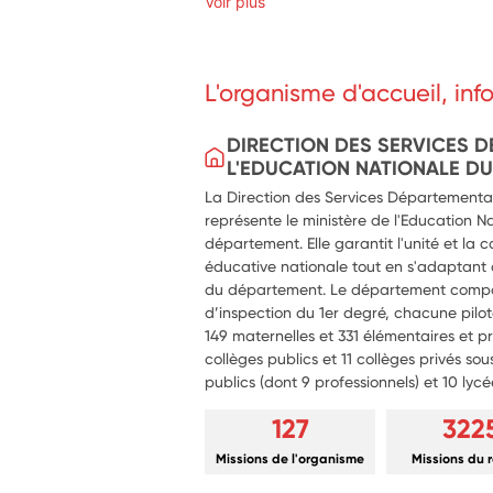
les intervenants extérieurs dans l'organi
Voir plus
restitution (spectacle, concert, exposition,
et ouvert à l'ensemble de la communauté 
locales, autres établissements scolaires,
L'organisme d'accueil, in
les enseignants dans l’organisation des di
et « Aisance à aquatique »...
DIRECTION DES SERVICES 
L'EDUCATION NATIONALE DU
La Direction des Services Départementa
représente le ministère de l'Education N
département. Elle garantit l'unité et la 
éducative nationale tout en s'adaptant a
du département. Le département comport
d’inspection du 1er degré, chacune pilo
149 maternelles et 331 élémentaires et p
collèges publics et 11 collèges privés sou
publics (dont 9 professionnels) et 10 lycé
127
322
Missions de l'organisme
Missions du 