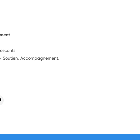
ement
lescents
ie, Soutien, Accompagnement,