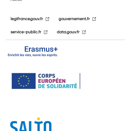
legifrance.gouv.fr
gouvernement.fr
service-public.fr
data.gouv.fr