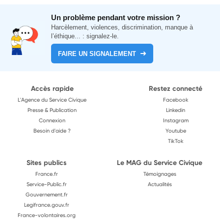
Un problème pendant votre mission ?
Harcèlement, violences, discrimination, manque à
l’éthique... : signalez-le.
FAIRE UN SIGNALEMENT
Accès rapide
Restez connecté
L'Agence du Service Civique
Facebook
Presse & Publication
Linkedin
Connexion
Instagram
Besoin d'aide ?
Youtube
TikTok
Sites publics
Le MAG du Service Civique
France.fr
Témoignages
Service-Public.fr
Actualités
Gouvernement.fr
Legifrance.gouv.fr
France-volontaires.org