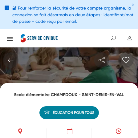
🔐
Pour renforcer la sécurité de votre
compte organisme
, la
i
connexion se fait désormais en deux étapes : identifiant/mot
de passe + code reçu par email.
Ecole élémentaire CHAMPDOUX - SAINT-DENIS-EN-VAL
ÉDUCATION POUR TOUS