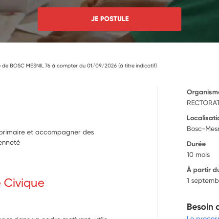
JE POSTULE
e de BOSC MESNIL 76 à compter du 01/09/2026 (à titre indicatif)
Organism
RECTORAT
Localisati
Bosc-Mesn
e primaire et accompagner des
yenneté
Durée
10 mois
À partir d
e Civique
1 septemb
Besoin 
Le proces