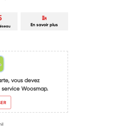
5
En savoir plus
réseau
arte, vous devez
du service Woosmap.
SER
il