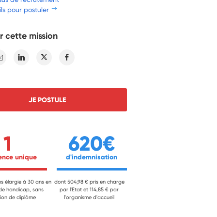
ls pour postuler
r cette mission
E-mail
Linkedin
Twitter
Facebook
JE POSTULE
1
620€
ience unique 
 d'indemnisation 
ns élargie à 30 ans en
dont 504,98 € pris en charge
 de handicap, sans
par l'Etat et 114,85 € par
ion de diplôme
l'organisme d'accueil