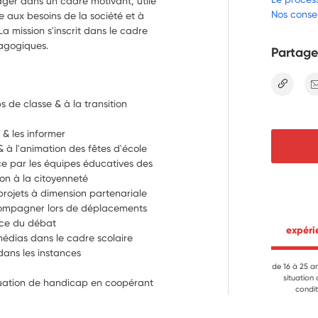
ager dans un cadre motivant, utile
Nos consei
e aux besoins de la société et à
a mission s'inscrit dans le cadre
dagogiques.
Partage
lien
 de classe & à la transition 
Préparer les rencontres avec les parents & les informer 
& à l'animation des fêtes d'école
nce par les équipes éducatives des 
on à la citoyenneté
rojets à dimension partenariale
ccompagner lors de déplacements
cice du débat
 expér
édias dans le cadre scolaire
dans les instances
de 16 à 25 a
situation
ituation de handicap en coopérant 
condit