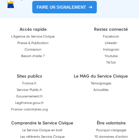
FAIRE UN SIGNALEMENT
Accès rapide
Restez connecté
L'Agence du Service Civique
Facebook
Presse & Publication
Linkedin
Connexion
Instagram
Besoin d'aide ?
Youtube
TikTok
Sites publics
Le MAG du Service Civique
France.fr
Témoignages
Service-Public.fr
Actualités
Gouvernement.fr
Legifrance.gouv.fr
France-volontaires.org
Comprendre le Service Civique
Être volontaire
Le Service Civique en bref
Pourquoi s'engager
Les référents Service Civique
10 domaines d'action