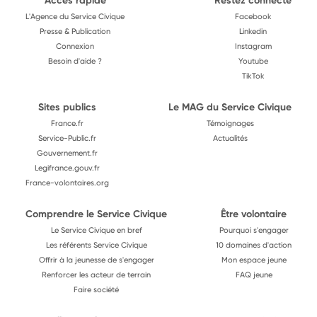
Accès rapide
Restez connecté
L'Agence du Service Civique
Facebook
Presse & Publication
Linkedin
Connexion
Instagram
Besoin d'aide ?
Youtube
TikTok
Sites publics
Le MAG du Service Civique
France.fr
Témoignages
Service-Public.fr
Actualités
Gouvernement.fr
Legifrance.gouv.fr
France-volontaires.org
Comprendre le Service Civique
Être volontaire
Le Service Civique en bref
Pourquoi s'engager
Les référents Service Civique
10 domaines d'action
Offrir à la jeunesse de s'engager
Mon espace jeune
Renforcer les acteur de terrain
FAQ jeune
Faire société