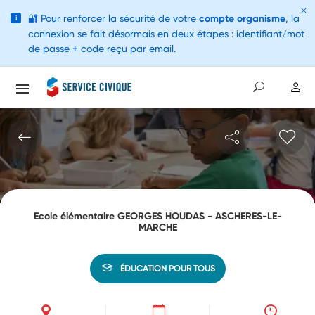
🔐
Pour renforcer la sécurité de votre
compte organisme
, la
i
connexion se fait désormais en deux étapes : identifiant/mot
de passe + code reçu par email.
Ecole élémentaire GEORGES HOUDAS - ASCHERES-LE-
MARCHE
ÉDUCATION POUR TOUS