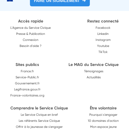
FAIRE UN SIGNALEMENT
Accès rapide
Restez connecté
L'Agence du Service Civique
Facebook
Presse & Publication
Linkedin
Connexion
Instagram
Besoin d'aide ?
Youtube
TikTok
Sites publics
Le MAG du Service Civique
France.fr
Témoignages
Service-Public.fr
Actualités
Gouvernement.fr
Legifrance.gouv.fr
France-volontaires.org
Comprendre le Service Civique
Être volontaire
Le Service Civique en bref
Pourquoi s'engager
Les référents Service Civique
10 domaines d'action
Offrir à la jeunesse de s'engager
Mon espace jeune