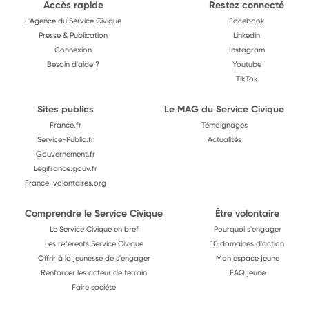
Accès rapide
Restez connecté
L'Agence du Service Civique
Facebook
Presse & Publication
Linkedin
Connexion
Instagram
Besoin d'aide ?
Youtube
TikTok
Sites publics
Le MAG du Service Civique
France.fr
Témoignages
Service-Public.fr
Actualités
Gouvernement.fr
Legifrance.gouv.fr
France-volontaires.org
Comprendre le Service Civique
Être volontaire
Le Service Civique en bref
Pourquoi s'engager
Les référents Service Civique
10 domaines d'action
Offrir à la jeunesse de s'engager
Mon espace jeune
Renforcer les acteur de terrain
FAQ jeune
Faire société