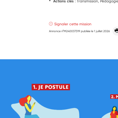
Actions clés
: Transmission, Pédagogi
Signaler cette mission
Annonce n°M240037319 publiée le
1 juillet 2026