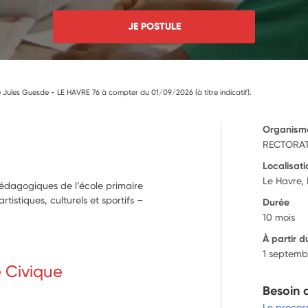
JE POSTULE
 Jules Guesde - LE HAVRE 76 à compter du 01/09/2026 (à titre indicatif).
Organism
RECTORAT
Localisati
Le Havre,
pédagogiques de l’école primaire
istiques, culturels et sportifs –
Durée
10 mois
À partir d
1 septemb
e Civique
Besoin 
Le proces