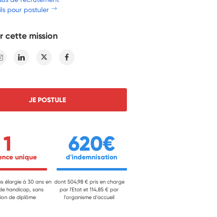
ls pour postuler
r cette mission
E-mail
Linkedin
Twitter
Facebook
JE POSTULE
1
620€
ience unique 
 d'indemnisation 
ns élargie à 30 ans en
dont 504,98 € pris en charge
 de handicap, sans
par l'Etat et 114,85 € par
ion de diplôme
l'organisme d'accueil