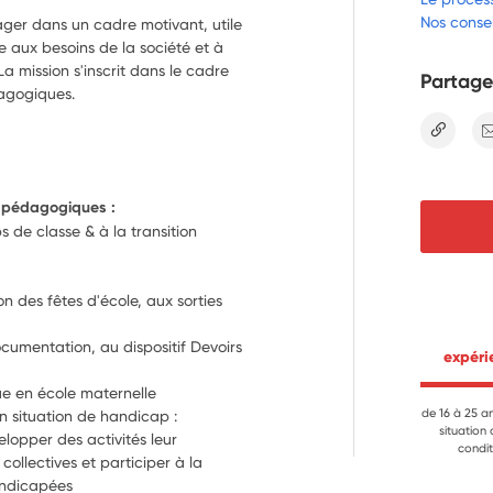
Nos consei
ager dans un cadre motivant, utile
e aux besoins de la société et à
a mission s'inscrit dans le cadre
Partage
dagogiques.
lien
& pédagogiques :
 de classe & à la transition 
s
n des fêtes d'école, aux sorties 
cumentation, au dispositif Devoirs 
 expér
Contribuer à l’apprentissage de la langue en école maternelle 
de 16 à 25 a
n situation de handicap : 
situation
opper des activités leur 
condit
ollectives et participer à la 
andicapées