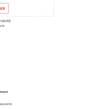
SER
E HAVRE
vre
ement
lescents