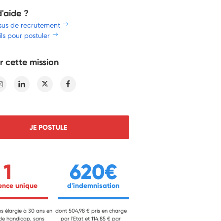
d'aide ?
sus de recrutement
ls pour postuler
r cette mission
E-mail
Linkedin
Twitter
Facebook
JE POSTULE
1
620€
ience unique 
 d'indemnisation 
ns élargie à 30 ans en
dont 504,98 € pris en charge
 de handicap, sans
par l'Etat et 114,85 € par