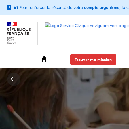
🔐
Pour renforcer la sécurité de votre
compte organisme
, la 
i
Accéder au menu
Accéder au contenu
Accéder au pied de page
Trouver ma mission