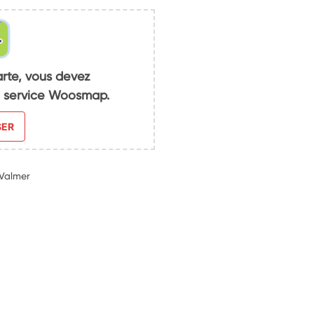
arte, vous devez
du service Woosmap.
SER
-Valmer