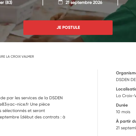
er
(83)
21 septembre 2026
JE POSTULE
IRE LA CROIX VALMER
Organism
DSDEN DE
Localisati
La Croix-
ude par les services de la DSDEN
que83@ac-nice.fr Une pièce
Durée
 sélectionnés et seront
10 mois
septembre (début des contrats : à
À partir d
21 septem