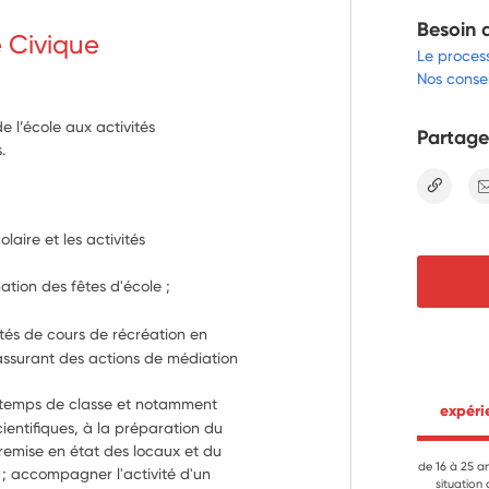
Besoin 
e Civique
Le proces
Nos consei
e l’école aux activités
Partage
.
lien
olaire et les activités 
contribuer à l'organisation et à l'animation des fêtes d'école ; 
tés de cours de récréation en 
assurant des actions de médiation 
s temps de classe et notamment 
 expér
scientifiques, à la préparation du 
 remise en état des locaux et du 
de 16 à 25 a
; accompagner l'activité d'un 
situation