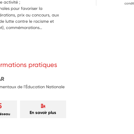
 activité ;
condit
nales pour favoriser la 
rations, prix ou concours, aux 
 lutte contre le racisme et 
l’antisémitisme, semaine de l’engagement), commémorations… 
formations pratiques
AR
mentaux de l'Éducation Nationale
5
En savoir plus
réseau