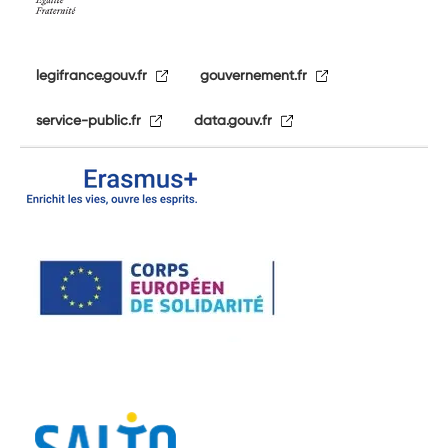
legifrance.gouv.fr
gouvernement.fr
service-public.fr
data.gouv.fr